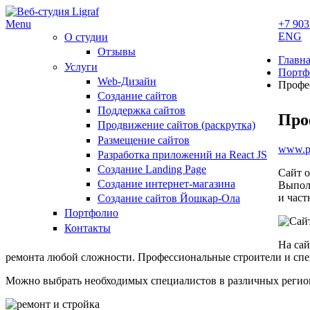
Menu
+7 903
ENG
О студии
Отзывы
Главн
Услуги
Портф
Web-Дизайн
Профе
Создание сайтов
Поддержка сайтов
Про
Продвижение сайтов (раскрутка)
Размещение сайтов
www.pr
Разработка приложений на React JS
Создание Landing Page
Сайт о
Создание интернет-магазина
Выполн
и част
Создание сайтов Йошкар-Ола
Портфолио
Контакты
На сай
ремонта любой сложности. Профессиональные строители и спе
Можно выбрать необходимых специалистов в различных регио