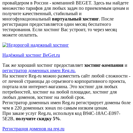
провайдером в России - компанией BEGET. Здесь вы найдете
множество тарифов для любых задач по приемлемым ценам и
получите качественный, стабильный и
многофункциональный
виртуальный хостинг
. После
регистрации предоставляется один месяц беспатного
тестирования. Если хостинг Вас устроит, то через месяц
можете оплатить.
Надёжный хостинг BeGet.ru
Так же хороший хостинг предоставляет
хостинг-компания
и
регистратор доменных имен Reg.ru.
На хостинге Reg-ru можно разместить сайт любой сложности -
от личной страницы до серьезного корпоративного проекта,
портала или интернет-магазина. Это хостинг для любых
потребностей, хостинг на любой площадке, хостинг для
любых доменов, хостинг на любой срок.
Регистратор доменных имен Reg.ru регистрирует домены боле
чем в 220 доменных зонах по самым низким ценам.
При заказе услуг Reg.ru, используя код B94C-18AC-E097-
5E2B,
получите скидку 5%
.
Регистрация доменов на reg.ru